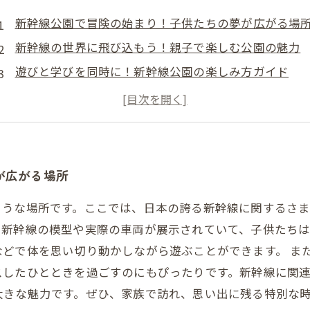
新幹線公園で冒険の始まり！子供たちの夢が広がる場
新幹線の世界に飛び込もう！親子で楽しむ公園の魅力
遊びと学びを同時に！新幹線公園の楽しみ方ガイド
広々とした芝生で遊び回る！体を動かす楽しさを味わ
新幹線の歴史を学び、好奇心をくすぐる体験
特別な日を彩る！家族で楽しむ新幹線公園訪問記
思い出に残る一日を！新幹線公園での素敵な過ごし方
が広がる場所
ような場所です。ここでは、日本の誇る新幹線に関するさ
、新幹線の模型や実際の車両が展示されていて、子供たち
どで体を思い切り動かしながら遊ぶことができます。 ま
スしたひとときを過ごすのにもぴったりです。新幹線に関
大きな魅力です。ぜひ、家族で訪れ、思い出に残る特別な