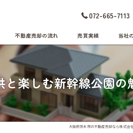
072-665-7113
不動産売却の流れ
売買実績
当社
中古マン
中古戸建
供と楽しむ新幹線公園の
相続
土地
買取
大阪府茨木市の不動産売却なら株式会