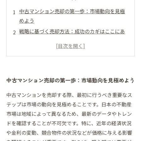
中古マンション売却の第一歩：市場動向を見極
めよう
戦略に基づく売却方法：成功のカギはここにあ
る
消費者ニーズを探る：どのように魅力を引き出
すか
メリットとデメリットの理解：最適な手法はど
中古マンション売却の第一歩：市場動向を見極めよう
れか
愛着のある住まいを高値で売却するための秘訣
中古マンションを売却する際、最初に行うべき重要なス
スムーズな取引を目指して：効果的な交渉術
テップは市場の動向を見極めることです。日本の不動産
まとめ：中古マンション売却の成功を導く方法
市場は地域によって異なるため、最新のデータやトレン
ドを確認することが不可欠です。特に、近年の経済状況
や金利の変動、競合物件の状況などが価格に与える影響