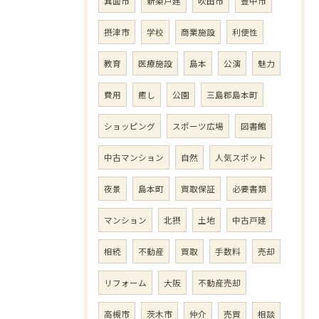
箕面市
新築戸建
吹田市
豊中市
摂津市
学校
商業施設
利便性
教育
医療施設
島本
公演
魅力
費用
癒し
公園
三島郡島本町
ショッピング
スポーツ広場
図書館
中古マンション
自然
人気スポット
夜景
島本町
買取保証
必要書類
マンション
北摂
土地
中古戸建
相続
不動産
買取
手数料
売却
リフォーム
大阪
不動産売却
高槻市
茨木市
仲介
売買
相談