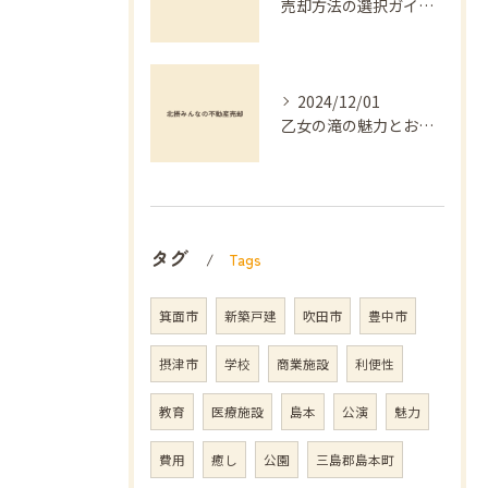
売却方法の選択ガイド：不動産買取と仲介の違い
2024/12/01
乙女の滝の魅力とおすすめ
タグ
Tags
箕面市
新築戸建
吹田市
豊中市
摂津市
学校
商業施設
利便性
教育
医療施設
島本
公演
魅力
費用
癒し
公園
三島郡島本町