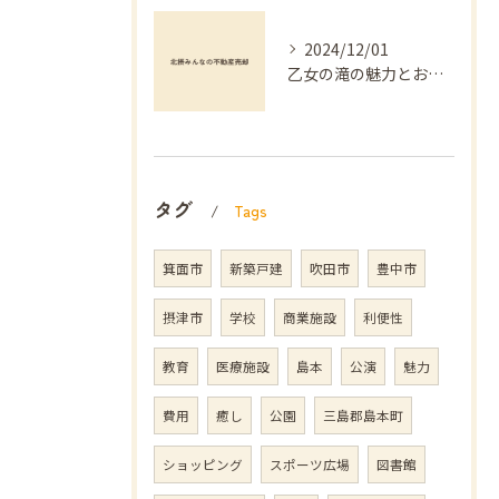
2024/12/01
乙女の滝の魅力とおすすめ
タグ
Tags
箕面市
新築戸建
吹田市
豊中市
摂津市
学校
商業施設
利便性
教育
医療施設
島本
公演
魅力
費用
癒し
公園
三島郡島本町
ショッピング
スポーツ広場
図書館