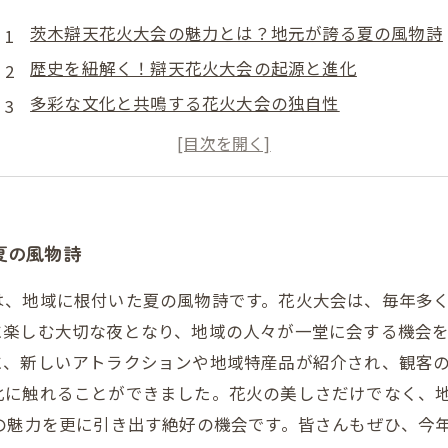
茨木辯天花火大会の魅力とは？地元が誇る夏の風物詩
歴史を紐解く！辯天花火大会の起源と進化
多彩な文化と共鳴する花火大会の独自性
家族や友人との絆を深める夏の思い出
昨年の花火大会のハイライトと感動の瞬間
地域の特産品とアートで彩る花火大会の楽しみ方
未来の辯天花火大会に寄せる期待と参加のすすめ
夏の風物詩
は、地域に根付いた夏の風物詩です。花火大会は、毎年多
楽しむ大切な夜となり、地域の人々が一堂に会する機会を
に、新しいアトラクションや地域特産品が紹介され、観客
化に触れることができました。花火の美しさだけでなく、
の魅力を更に引き出す絶好の機会です。皆さんもぜひ、今