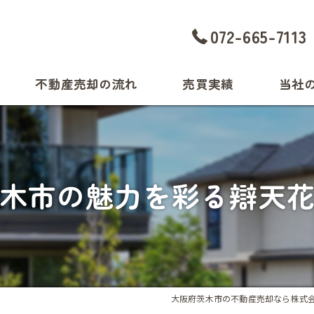
072-665-7113
不動産売却の流れ
売買実績
当社
中古マン
中古戸建
木市の魅力を彩る辯天
相続
土地
買取
大阪府茨木市の不動産売却なら株式