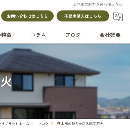
茨木市の魅力を彩る辯天花火
お問い合わせはこちら
不動産購入はこちら
の特徴
コラム
ブログ
会社概要
ション
て
花火
会社プラットホーム
ブログ
茨木市の魅力を彩る辯天花火